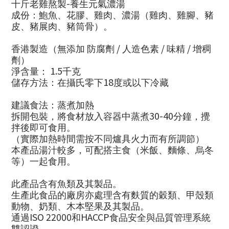
-
十斤老雞熬製
養生元氣濃湯
成份：鮑魚、花膠、雞肉、濃湯
（
雞肉、雞腳、豬
皮、豬展肉、豬筒骨
）
。
/
/
/
香港製造
（
無添加
防腐劑
人造色素
味精
增稠
劑
）
1.5
淨含量：
千克
18
儲存方法：在攝氏零下
度或以下冷藏
建議食法：蒸煮加熱
30
-
4
0
拆開包裝，將食材放入容器中蒸煮
分鐘，攪
拌後即可食用。
（實際加熱時間需按不同爐具火力而有所調節）
本產品湯汁較多，可配搭主食（米飯、麵條、烏冬
等）一起食用。
此產品含有魚類及其製品。
生產此食品的廠房亦處理含有麩質的穀類、甲殼類
動物、奶類、木本堅果及其製品。
ISO 22000
HACCP
通過
和
食品安全與品質管理系統