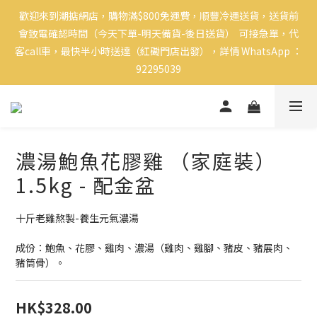
歡迎來到潮掂網店，購物滿$800免運費，順豐冷運送貨，送貨前
會致電確認時間（今天下單-明天備貨-後日送貨）  可接急單，代
客call車，最快半小時送達（紅磡門店出發），詳情 WhatsApp ：
92295039
濃湯鮑魚花膠雞 （家庭裝）
1.5kg - 配金盆
十斤老雞熬製-養生元氣濃湯
成份：鮑魚、花膠、雞肉、濃湯（雞肉、雞腳、豬皮、豬展肉、
豬筒骨）。
HK$328.00